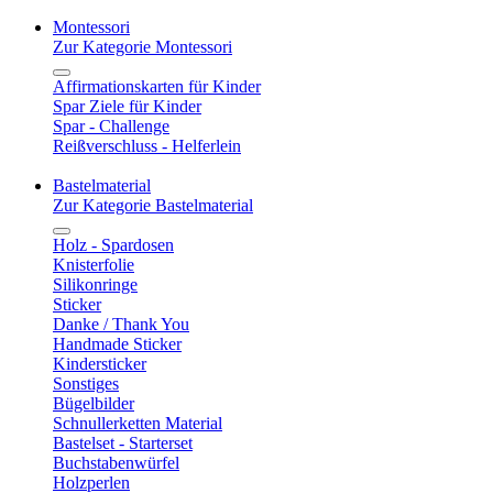
Montessori
Zur Kategorie Montessori
Affirmationskarten für Kinder
Spar Ziele für Kinder
Spar - Challenge
Reißverschluss - Helferlein
Bastelmaterial
Zur Kategorie Bastelmaterial
Holz - Spardosen
Knisterfolie
Silikonringe
Sticker
Danke / Thank You
Handmade Sticker
Kindersticker
Sonstiges
Bügelbilder
Schnullerketten Material
Bastelset - Starterset
Buchstabenwürfel
Holzperlen