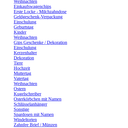
Weihnachten
Einkaufswagenchips
Erste Locke - Milchzahndose
Geldgeschenk-Verpackung
Einschulung
Geburtstag
Kinder
Weihnachten
Gips Geschenke / Dekoration
Einschulung
Kerzenhalter
Dekoration
Tiere
Hochzeit
Muttertag
Vatertag
Weihnachten
Ostern
Kugelschreiber
Osterkörbchen mit Namen
Schlüsselanhänger
Sonstige
Spardosen mit Namen
Windeltorten
Zahnfee Brief / Münzen