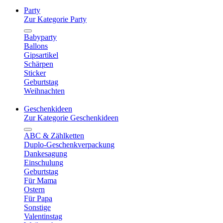
Party
Zur Kategorie Party
Babyparty
Ballons
Gipsartikel
Schärpen
Sticker
Geburtstag
Weihnachten
Geschenkideen
Zur Kategorie Geschenkideen
ABC & Zählketten
Duplo-Geschenkverpackung
Dankesagung
Einschulung
Geburtstag
Für Mama
Ostern
Für Papa
Sonstige
Valentinstag