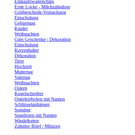
Einkaufswagenchips
Erste Locke - Milchzahndose
Geldgeschenk-Verpackung
Einschulung
Geburtstag
Kinder
Weihnachten
Gips Geschenke / Dekoration
Einschulung
Kerzenhalter
Dekoration
Tiere
Hochzeit
Muttertag
Vatertag
Weihnachten
Ostern
Kugelschreiber
Osterkörbchen mit Namen
Schlüsselanhänger
Sonstige
Spardosen mit Namen
Windeltorten
Zahnfee Brief / Münzen