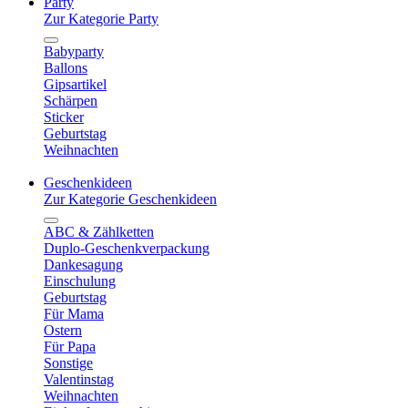
Party
Zur Kategorie Party
Babyparty
Ballons
Gipsartikel
Schärpen
Sticker
Geburtstag
Weihnachten
Geschenkideen
Zur Kategorie Geschenkideen
ABC & Zählketten
Duplo-Geschenkverpackung
Dankesagung
Einschulung
Geburtstag
Für Mama
Ostern
Für Papa
Sonstige
Valentinstag
Weihnachten