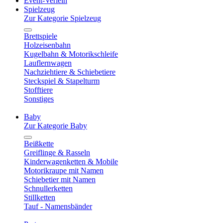
Event-Verleih
Spielzeug
Zur Kategorie Spielzeug
Brettspiele
Holzeisenbahn
Kugelbahn & Motorikschleife
Lauflernwagen
Nachziehtiere & Schiebetiere
Steckspiel & Stapelturm
Stofftiere
Sonstiges
Baby
Zur Kategorie Baby
Beißkette
Greiflinge & Rasseln
Kinderwagenketten & Mobile
Motorikraupe mit Namen
Schiebetier mit Namen
Schnullerketten
Stillketten
Tauf - Namensbänder