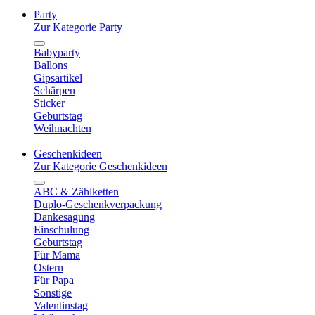
Party
Zur Kategorie Party
Babyparty
Ballons
Gipsartikel
Schärpen
Sticker
Geburtstag
Weihnachten
Geschenkideen
Zur Kategorie Geschenkideen
ABC & Zählketten
Duplo-Geschenkverpackung
Dankesagung
Einschulung
Geburtstag
Für Mama
Ostern
Für Papa
Sonstige
Valentinstag