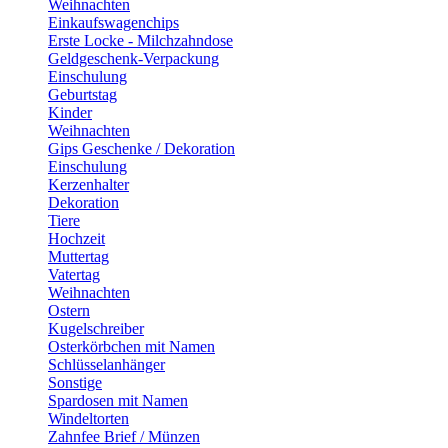
Weihnachten
Einkaufswagenchips
Erste Locke - Milchzahndose
Geldgeschenk-Verpackung
Einschulung
Geburtstag
Kinder
Weihnachten
Gips Geschenke / Dekoration
Einschulung
Kerzenhalter
Dekoration
Tiere
Hochzeit
Muttertag
Vatertag
Weihnachten
Ostern
Kugelschreiber
Osterkörbchen mit Namen
Schlüsselanhänger
Sonstige
Spardosen mit Namen
Windeltorten
Zahnfee Brief / Münzen