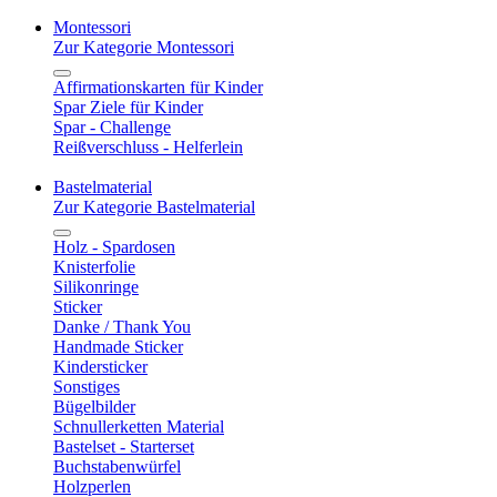
Montessori
Zur Kategorie Montessori
Affirmationskarten für Kinder
Spar Ziele für Kinder
Spar - Challenge
Reißverschluss - Helferlein
Bastelmaterial
Zur Kategorie Bastelmaterial
Holz - Spardosen
Knisterfolie
Silikonringe
Sticker
Danke / Thank You
Handmade Sticker
Kindersticker
Sonstiges
Bügelbilder
Schnullerketten Material
Bastelset - Starterset
Buchstabenwürfel
Holzperlen