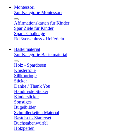
Montessori
Zur Kategorie Montessori
Affirmationskarten für Kinder
Spar Ziele für Kinder
Spar - Challenge
Reißverschluss - Helferlein
Bastelmaterial
Zur Kategorie Bastelmaterial
Holz - Spardosen
Knisterfolie
Silikonringe
Sticker
Danke / Thank You
Handmade Sticker
Kindersticker
Sonstiges
Bügelbilder
Schnullerketten Material
Bastelset - Starterset
Buchstabenwürfel
Holzperlen