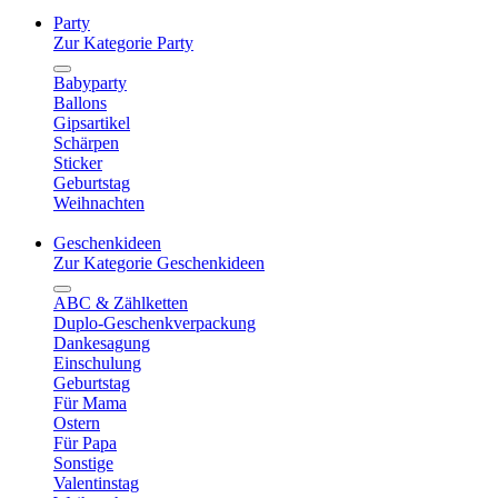
Party
Zur Kategorie Party
Babyparty
Ballons
Gipsartikel
Schärpen
Sticker
Geburtstag
Weihnachten
Geschenkideen
Zur Kategorie Geschenkideen
ABC & Zählketten
Duplo-Geschenkverpackung
Dankesagung
Einschulung
Geburtstag
Für Mama
Ostern
Für Papa
Sonstige
Valentinstag