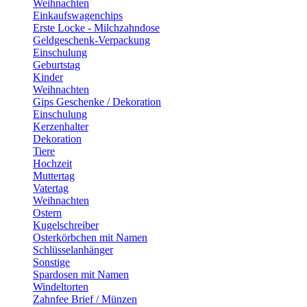
Weihnachten
Einkaufswagenchips
Erste Locke - Milchzahndose
Geldgeschenk-Verpackung
Einschulung
Geburtstag
Kinder
Weihnachten
Gips Geschenke / Dekoration
Einschulung
Kerzenhalter
Dekoration
Tiere
Hochzeit
Muttertag
Vatertag
Weihnachten
Ostern
Kugelschreiber
Osterkörbchen mit Namen
Schlüsselanhänger
Sonstige
Spardosen mit Namen
Windeltorten
Zahnfee Brief / Münzen